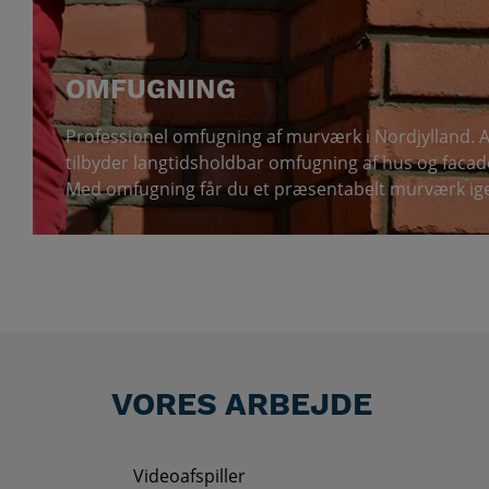
OMFUGNING
Professionel omfugning af murværk i Nordjylland.
tilbyder langtidsholdbar omfugning af hus og facad
Med omfugning får du et præsentabelt murværk ig
VORES ARBEJDE
Videoafspiller