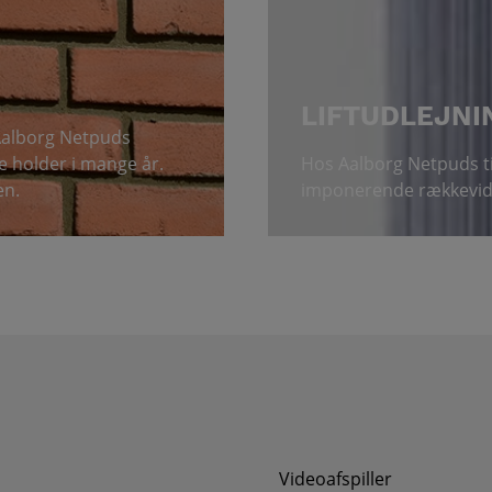
LIFTUDLEJNI
 Aalborg Netpuds
e holder i mange år.
Hos Aalborg Netpuds til
en.
imponerende rækkevid
Videoafspiller