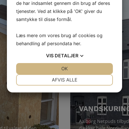
de har indsamlet gennem din brug af deres
tjenester. Ved at klikke på 'OK' giver du
samtykke til disse formål.
Læs mere om vores brug af cookies og
behandling af persondata
her
.
VIS
DETALJER
JA
NEJ
OK
JA
NEJ
NØDVENDIGE
PRÆFERENCER
AFVIS ALLE
JA
NEJ
JA
NEJ
MARKETING
STATISTIK
VANDSKURIN
Aalborg Netpuds tilbyd
 til valget af den
dækker hele Nordjylland