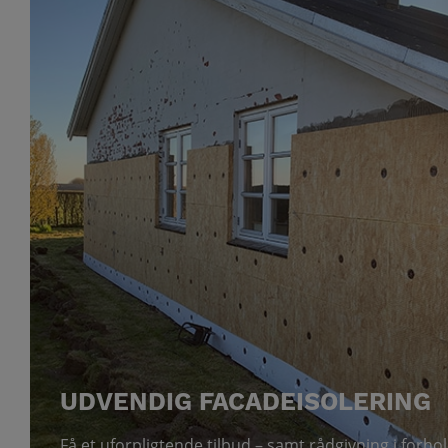
UDVENDIG FACADEISOLERING
Få et uforpligtende tilbud – samt rådgivning i forhold