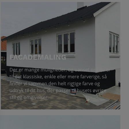
FACADEMALING
Der er mange muligheder, og uanset om du er
til det klassiske, enkle eller mere farverige, så
finder vi sammen den helt rigtige farve og
udtryk til dit hus, der passer til husets øvrige
stil og omgivelser.