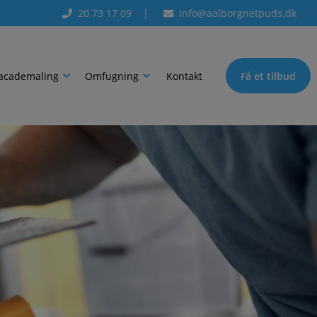
20 73 17 09
|
info@aalborgnetpuds.dk
academaling
Omfugning
Kontakt
Få et tilbud