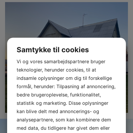
Samtykke til cookies
NETPUDSNING
Vi og vores samarbejdspartnere bruger
teknologier, herunder cookies, til at
Ved en netpudsning af facaden bliver puds og
indsamle oplysninger om dig til forskellige
mørtel forstærket med et fibernet. Det er en
nyere teknik, der sikrer dig en stærk og
formål, herunder: Tilpasning af annoncering,
holdbar facade, der ikke revner og krakelerer
bedre brugeroplevelse, funktionalitet,
de næste mange, mange år.
statistik og marketing. Disse oplysninger
kan blive delt med annoncerings- og
analysepartnere, som kan kombinere dem
med data, du tidligere har givet dem eller