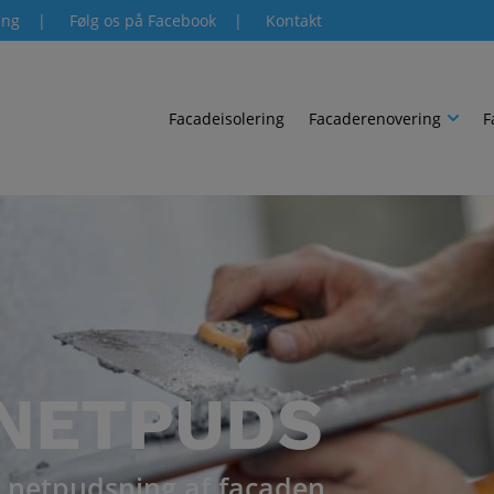
ing
|
Følg os på Facebook
|
Kontakt
Facadeisolering
Facaderenovering
F
NETPUDS
 netpudsning af facaden