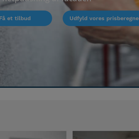
Få et tilbud
Udfyld vores prisberegner